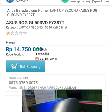
5A07D415
tunaspurworejo@gmail.com
Anda Berada disini:
Home
›
LAPTOP SECOND
›
ASUS ROG
GL503VD FY387T
ASUS ROG GL503VD FY387T
Kategori:
LAPTOP SECOND
| 5590 Kali Dilihat
Harga:
Rp 14.750.000
Stok
Tersedia
Kode Produk:
27-10-2018
Beli Sekarang
Order via SMS
0878 3759 0075
Format SMS :
ORDER#NAMA PRODUK#JUMLAH