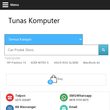
Menu
Terpopuler:
HP Pavilion 15
ACER NITRO 5
ASUS ROG GL503V
MacBook Air
Bag
0
Telpon:
SMS/Whatsapp:
0275 324287
0878 3759 0075
BB Messenger:
Email: