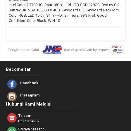
Intel Core i7 7700HQ. Ram 16Gb. Hdd 1TB SSD 128GB. Dvd rw OK.
Battrey OK. VGA 1050GTX 4GB. Keyboard OK. Keyboard Backlight
Color RGB, LED 15.6in Slim FHD. Istimewa. 99% Fisik Good
Condition. Color Black. WIN 10
Become fan
Facebook
Instagram
Hubungi Kami Melalui
Telpon:
0275 324287
SMS/Whatsapp: